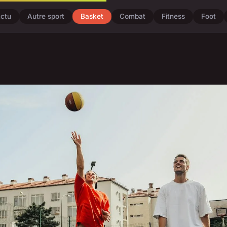
ctu
Autre sport
Basket
Combat
Fitness
Foot