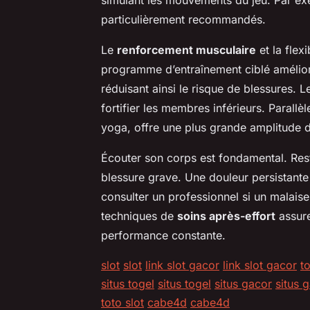
particulièrement recommandés.
Le
renforcement musculaire
et la flex
programme d’entraînement ciblé améliore
réduisant ainsi le risque de blessures. L
fortifier les membres inférieurs. Parallè
yoga, offre une plus grande amplitude
Écouter son corps est fondamental. Rest
blessure grave. Une douleur persistante 
consulter un professionnel si un malais
techniques de
soins après-effort
assure
performance constante.
slot
slot
link slot gacor
link slot gacor
to
situs togel
situs togel
situs gacor
situs 
toto slot
cabe4d
cabe4d