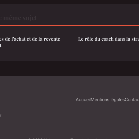
e même sujet
es de l'achat et de la revente
Le rôle du coach dans la str
t
Accueil
Mentions légales
Contac
r