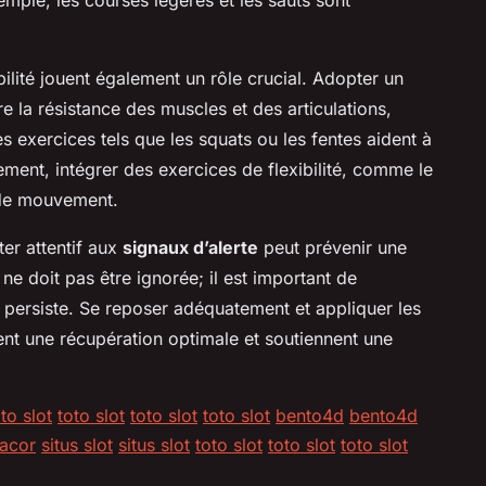
ibilité jouent également un rôle crucial. Adopter un
 la résistance des muscles et des articulations,
es exercices tels que les squats ou les fentes aident à
lement, intégrer des exercices de flexibilité, comme le
 de mouvement.
er attentif aux
signaux d’alerte
peut prévenir une
ne doit pas être ignorée; il est important de
e persiste. Se reposer adéquatement et appliquer les
nt une récupération optimale et soutiennent une
to slot
toto slot
toto slot
toto slot
bento4d
bento4d
gacor
situs slot
situs slot
toto slot
toto slot
toto slot