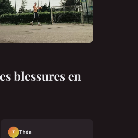
es blessures en
Théa
T